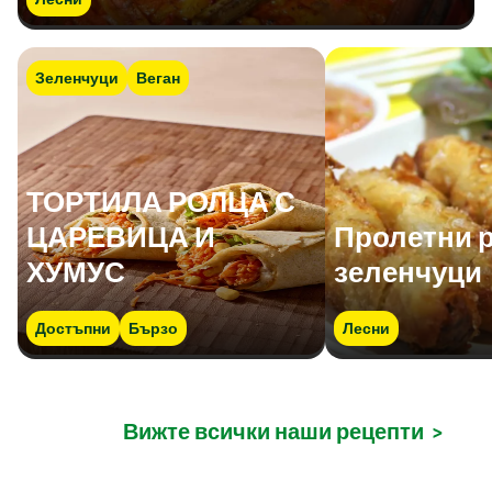
Зеленчуци
Веган
ТОРТИЛА РОЛЦА С
ЦАРЕВИЦА И
Пролетни 
ХУМУС
зеленчуци
Достъпни
Бързо
Лесни
Вижте всички наши рецепти
>