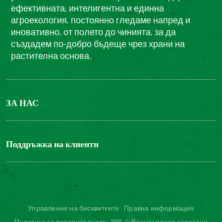
ефективната, интелигентна и единна
агроекология, постоянно гледаме напред и
иновативно, от полето до чинията, за да
създадем по-добро бъдеще чрез храни на
растителна основа.
ЗА НАС
БОНДЮЕЛ ГРУП
ФОНДАЦИЯ LOUIS BONDUELLE
Поддръжка на клиенти
Свържете се с нас
Часті запитання користувачів
Достъпност на уебсайта: не е съвместим
Управление на бисквитките
Правна информация
Политика за поверителност
2018 © Всички права запазени