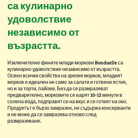
са кулинарно
удоволствие
независимо от
възрастта.
Изключително фините млади моркови Bonduelle са
кулинарно удоволствие независимо от възрастта.
Освен всички свойства на зрелия морков, младият
морков е идеален не само за салати и готвени ястия,
но и за торти, пайове. Без да се размразяват
предварително, морковите се варят 10-12 минути в
солена вода, подправят се на вкус и се готвят на око.
Продуктът е бързо замразен, не съдържа консерванти
и не може да се замразява отново след
размразяване.