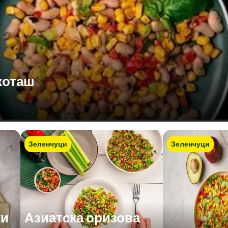
коташ
Зеленчуци
Зеленчуци
ки
Азиатска оризова