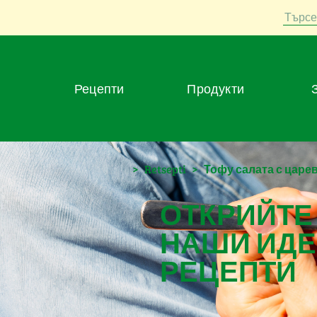
Търсе
Рецепти
Продукти
>
Retsepti
>
Тофу салата с царе
ОТКРИЙТЕ
НАШИ ИДЕ
РЕЦЕПТИ