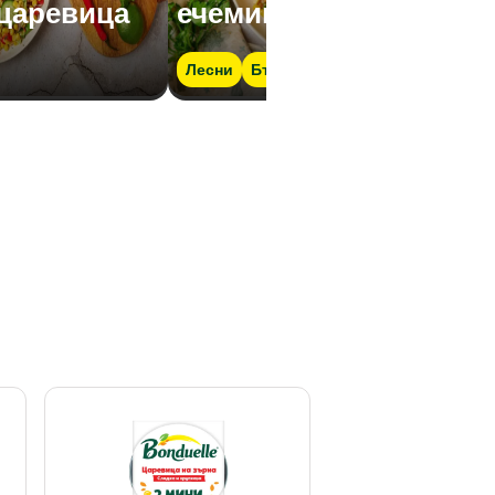
 царевица
ечемик
Лесни
Бързо