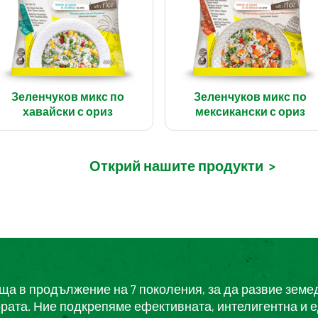
Зеленчуков микс по
Зеленчуков микс по
хавайски с ориз
мексикански с ориз
Открий нашите продукти
>
еща в продължение на 7 поколения, за да развие земе
ората. Ние подкрепяме ефективната, интелигентна и 