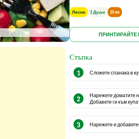
Лесни
2 Души
20 mn
ПРИНТИРАЙТЕ 
Стъпка
1
Сложете спанака в ку
Нарежете доматите на
2
Добавете ги към купа
3
Нарежете и добавете 