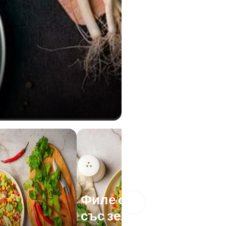
Филе от пъстърва
със зелен фасул и