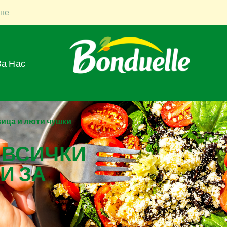
не
За Нас
вица и люти чушки
 ВСИЧКИ
И ЗА