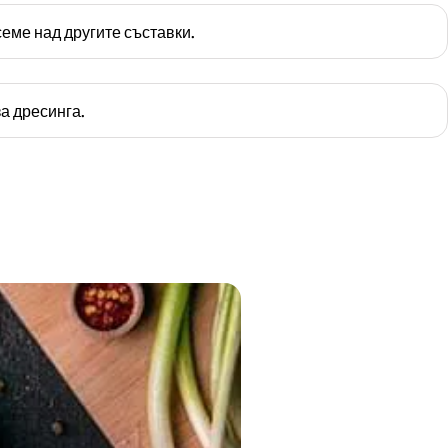
еме над другите съставки.
а дресинга.