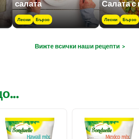
салата
Салата с
Лесни
Бързо
Лесни
Бързо
Вижте всички наши рецепти
>
...