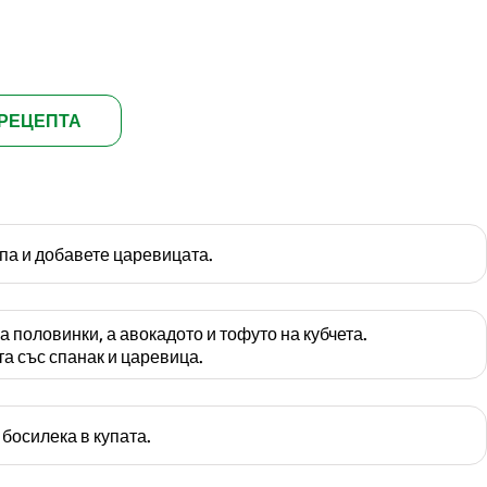
РЕЦЕПТА
па и добавете царевицата.
 половинки, а авокадото и тофуто на кубчета.
та със спанак и царевица.
босилека в купата.