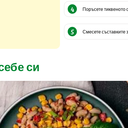
4
Поръсете тиквеното с
5
Смесете съставките з
себе си