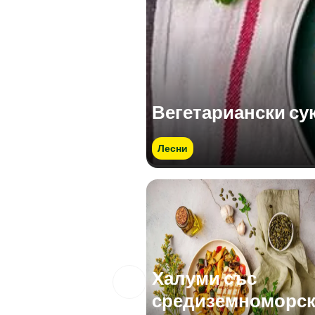
Вегетариански су
Лесни
Халуми със
средиземноморс