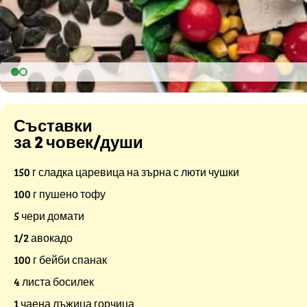
Съставки
за 2 човек/души
150 г сладка царевица на зърна с люти чушки
100 г пушено тофу
5 чери домати
1/2 авокадо
100 г бейби спанак
4 листа босилек
1 чаена лъжица горчица