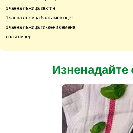
1 чаена лъжица зехтин
1 чаена лъжица балсамов оцет
1 чаена лъжица тиквени семена
сол и пипер
Изненадайте 