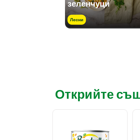
зеленчуци
Лесни
Открийте също