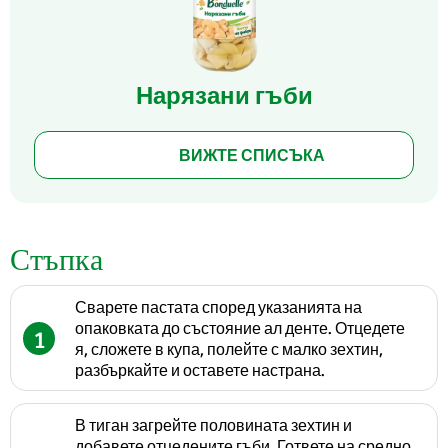
Нарязани гъби
ВИЖТЕ СПИСЪКА
Стъпка
Сварете пастата според указанията на
опаковката до състояние ал денте. Отцедете
1
я, сложете в купа, полейте с малко зехтин,
разбъркайте и оставете настрана.
В тиган загрейте половината зехтин и
добавете отцедените гъби. Гответе на средно