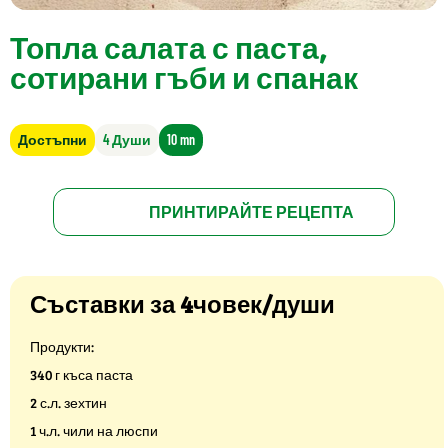
Топла салата с паста,
сотирани гъби и спанак
Достъпни
4 Души
10 mn
ПРИНТИРАЙТЕ РЕЦЕПТА
Съставки за 4човек/души
Продукти:
340 г къса паста
2 с.л. зехтин
1 ч.л. чили на люспи