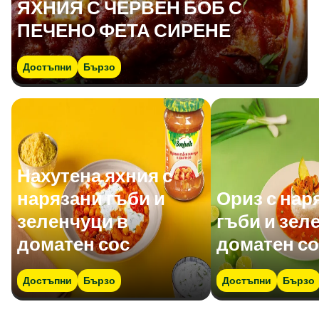
ЯХНИЯ С ЧЕРВЕН БОБ С
ПЕЧЕНО ФЕТА СИРЕНЕ
Достъпни
Бързо
Нахутена яхния с
нарязани гъби и
Ориз с нар
зеленчуци в
гъби и зел
доматен сос
доматен со
Достъпни
Бързо
Достъпни
Бързо