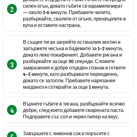
силен огън, докато гъбите се карамелизират
2
— около 5-6 минути. Прибавете чилито,
разбъркайте, свалете от огъня, прехвърлете в
купа и оставете настрана.
В същия тиган загрейте останалия зехтин и
запържете чесъна и бадемите за 1–2 минути,
докато леко покафенеят. Добавете ригана и
разбъркайте за още 30 секунди. Сложете
3
замразения и добре отцеден спанак и гответе
4–5 минути, като разбърквате периодично,
докато се затопли. Прибавете нарязания
магданоз и сотирайте за още 1 минута.
Върнете гъбите в тигана, разбъркайте всичко
4
добре, след което добавете сварената паста.
Подправете със сол и черен пипер на вкус.
Завършете с лимонов сок и поръсете с
5