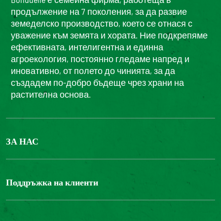
продължение на 7 поколения, за да развие
земеделско производство, което се отнася с
уважение към земята и хората. Ние подкрепяме
ефективната, интелигентна и единна
агроекология, постоянно гледаме напред и
иновативно, от полето до чинията, за да
създадем по-добро бъдеще чрез храни на
растителна основа.
ЗА НАС
БОНДЮЕЛ ГРУП
ФОНДАЦИЯ LOUIS BONDUELLE
Поддръжка на клиенти
Свържете се с нас
Часті запитання користувачів