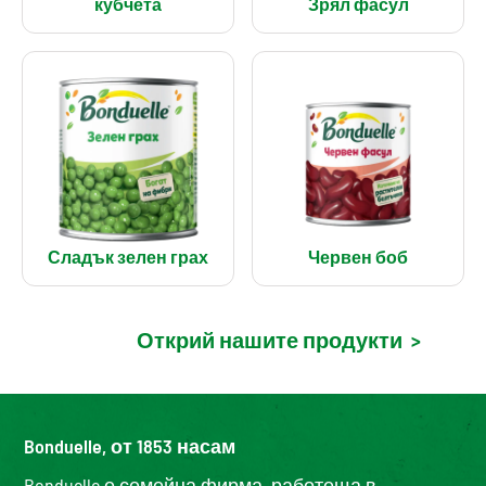
кубчета
Зрял фасул
Сладък зелен грах
Червен боб
Открий нашите продукти
>
Bonduelle, от 1853 насам
Bonduelle е семейна фирма, работеща в