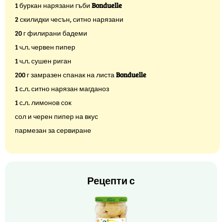
1 буркан нарязани гъби
Bonduelle
2 скилидки чесън, ситно нарязани
20 г филирани бадеми
1 ч.л. червен пипер
1 ч.л. сушен риган
200 г замразен спанак на листа
Bonduelle
1 с.л. ситно нарязан магданоз
1 с.л. лимонов сок
сол и черен пипер на вкус
пармезан за сервиране
Рецепти с