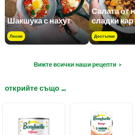
Салата от н
Шакшука с нахут
сладки ка
Лесни
Достъпни
Вижте всички наши рецепти
>
открийте също ...