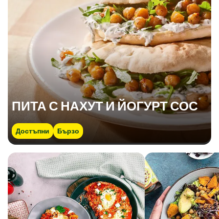
ПИТА С НАХУТ И ЙОГУРТ СОС
Достъпни
Бързо