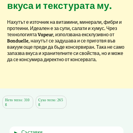
вкуса и текстурата му.
Нахутът е източник на витамини, минерали, фибри и
протеини. Идеален е за супи, салати и хумус. Чрез
технологията Vapeur, използвана ексклузивно от
Bonduelle, нахутът се задушава и се приготвя във
вакуум още преди да бъде консервиран. Така не само
запазва вкуса и хранителните си свойства, но и може
да се консумира директно от консервата.
Нето тегло: 310
Сухо тегло: 265
g
g
съставки
▶