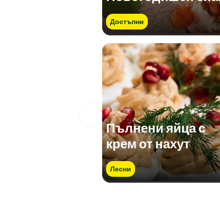
Достъпни
Пълнени яйца с
крем от нахут
Лесни