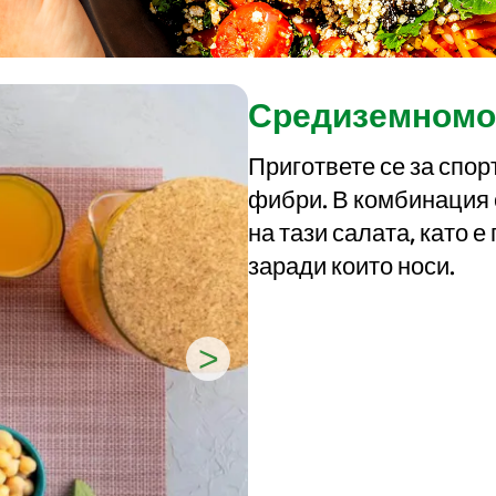
Средиземномор
Пригответе се за спор
фибри. В комбинация 
на тази салата, като 
заради които носи.
>