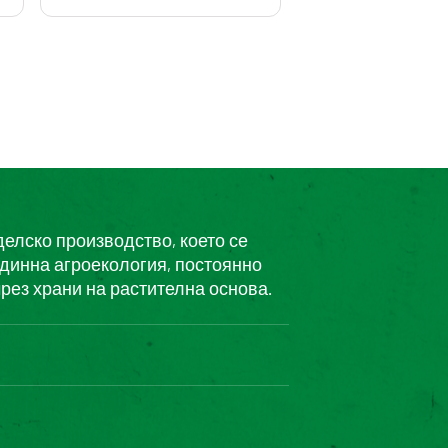
делско производство, което се
единна агроекология, постоянно
рез храни на растителна основа.
чів