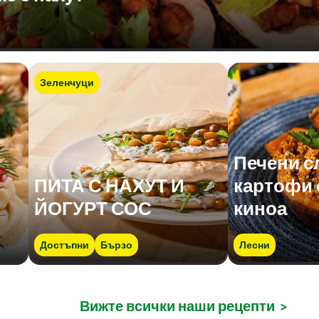
Зеленчуци
Печени с
ПИТА С НАХУТ И
картофи с
ЙОГУРТ СОС
киноа
Достъпни
Бързо
Лесни
Вижте всички наши рецепти
>