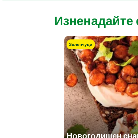
Изненадайте 
Зеленчуци
Новогодишен снак