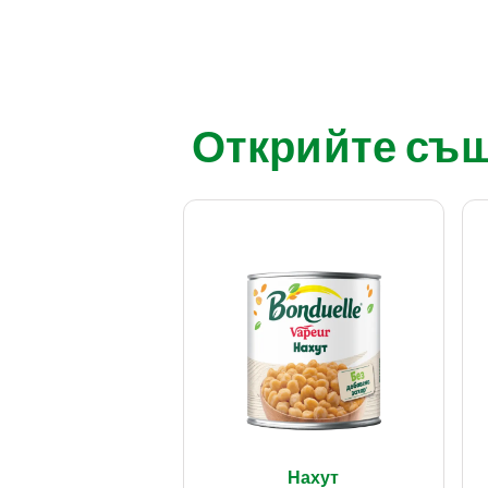
Открийте също
Нахут