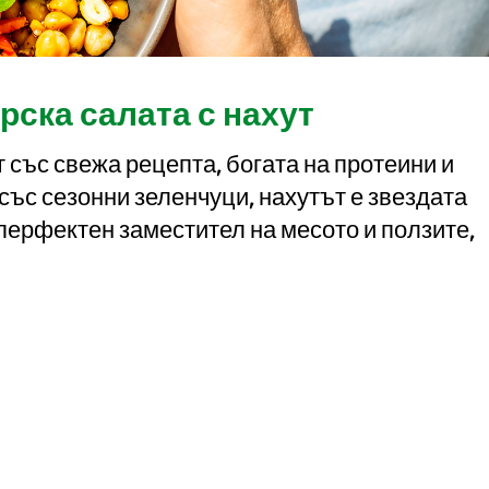
ска салата с нахут
т със свежа рецепта, богата на протеини и
със сезонни зеленчуци, нахутът е звездата
е перфектен заместител на месото и ползите,