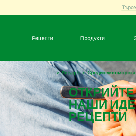
Търсе
Рецепти
Продукти
>
Retsepti
>
Средиземноморска с
ОТКРИЙТЕ
НАШИ ИДЕ
РЕЦЕПТИ