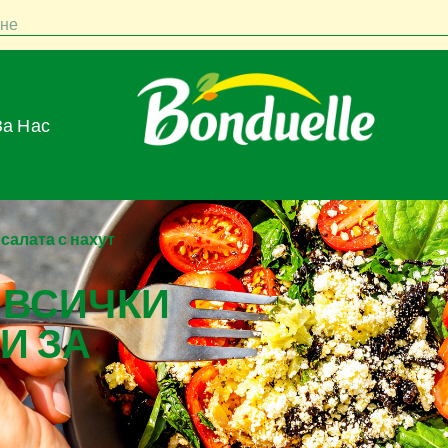
не
За Нас
алата с нахут
 ВСИЧКИ
И ЗА