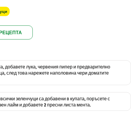
уци
РЕЦЕПТА
та, добавете лука, червения пипер и предварително
ца, след това нарежете наполовина чери доматите
 всички зеленчуци са добавени в купата, поръсете с
ен лайм и добавете 2 пресни листа мента.