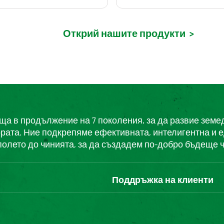
Открий нашите продукти
>
еща в продължение на 7 поколения, за да развие земе
ората. Ние подкрепяме ефективната, интелигентна и 
полето до чинията, за да създадем по-добро бъдеще ч
Поддръжка на клиенти
Свържете се с нас
Часті запитання користува