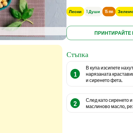
Лесни
1 Души
15 mn
Зеленч
ПРИНТИРАЙТЕ 
Стъпка
В купа изсипете наху
1
нарязаната крастави
и сиренето фета.
След като сиренето и
2
маслиново масло, рез