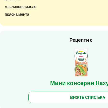
маслиново масло
прясна мента
Рецепти с
Мини консерви Нах
ВИЖТЕ СПИСЪКА