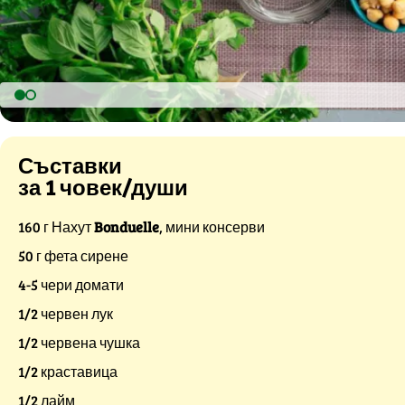
Съставки
за 1 човек/души
160 г Нахут
Bonduelle
, мини консерви
50 г фета сирене
4-5 чери домати
1/2 червен лук
1/2 червена чушка
1/2 краставица
1/2 лайм