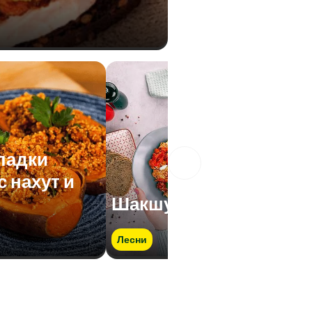
ладки
 нахут и
Шакшука с нахут
Лесни