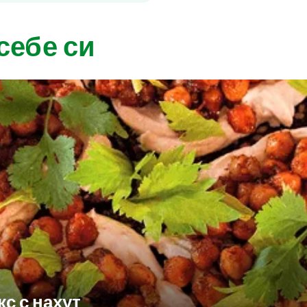
себе си
с с нахут