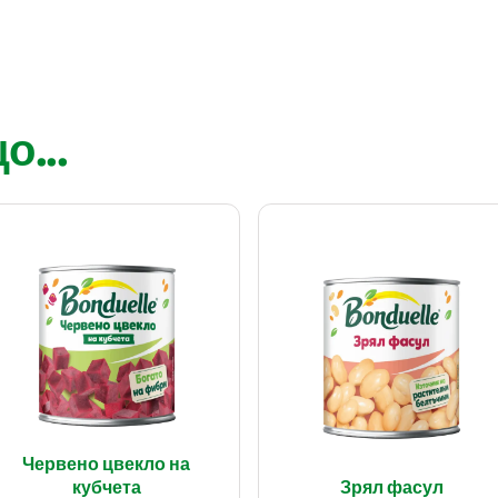
...
Червено цвекло на
кубчета
Зрял фасул