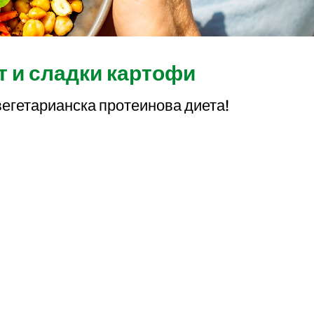
т и сладки картофи
вегетарианска протеинова диета!