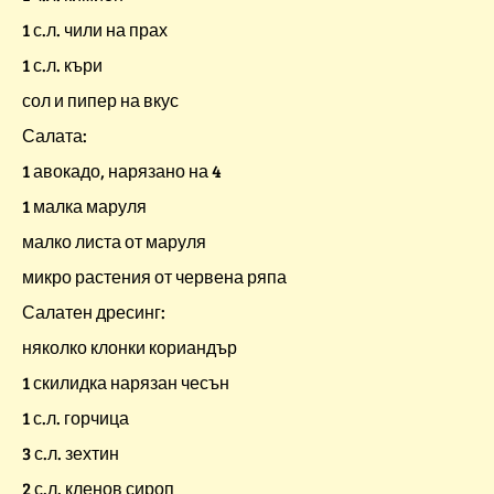
1 с.л. чили на прах
1 с.л. къри
сол и пипер на вкус
Салата:
1 авокадо, нарязано на 4
1 малка маруля
малко листа от маруля
микро растения от червена ряпа
Салатен дресинг:
няколко клонки кориандър
1 скилидка нарязан чесън
1 с.л. горчица
3 с.л. зехтин
2 с.л. кленов сироп