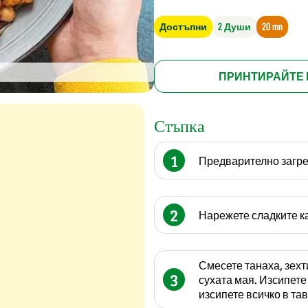
Достъпни
2 Души
20 mn
ПРИНТИРАЙТЕ 
Стъпка
1
Предварително загрей
2
Нарежете сладките к
Смесете танаха, зехти
3
сухата мая. Изсипете
изсипете всичко в тав