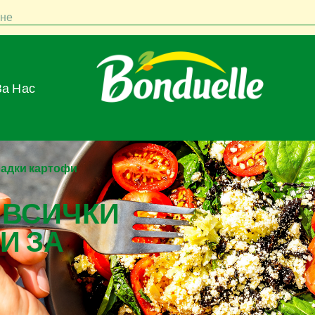
не
За Нас
сладки картофи
 ВСИЧКИ
И ЗА