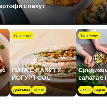
артофи с нахут
Зеленчуци
Зеленчуци
кс
ПИТА С НАХУТ И
Средизе
ЙОГУРТ СОС
салата с 
Достъпни
Бързо
Лесни
Бързо