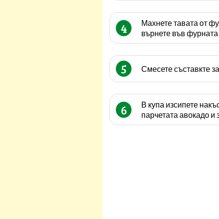
Махнете тавата от фу
4
върнете във фурната 
5
Смесете съставкте за
В купа изсипете накъ
6
парчетата авокадо и 