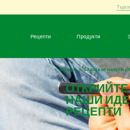
Търсе
Рецепти
Продукти
>
Retsepti
>
Салата от нахут и 
ОТКРИЙТЕ
НАШИ ИДЕ
РЕЦЕПТИ