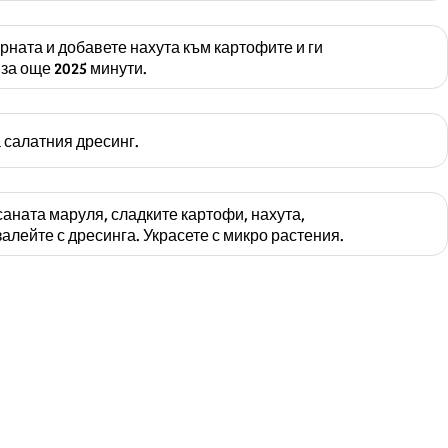
рната и добавете нахута към картофите и ги
за още 2025 минути.
 салатния дресинг.
саната маруля, сладките картофи, нахута,
залейте с дресинга. Украсете с микро растения.