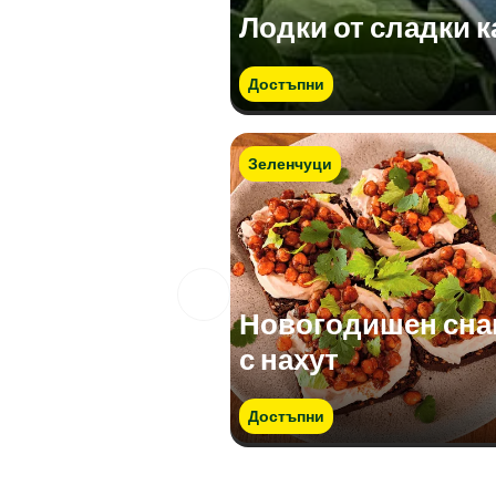
Лодки от сладки к
Достъпни
Зеленчуци
Новогодишен сна
с нахут
Достъпни