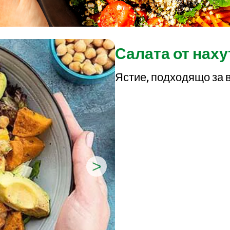
Салата от наху
Ястие, подходящо за 
>