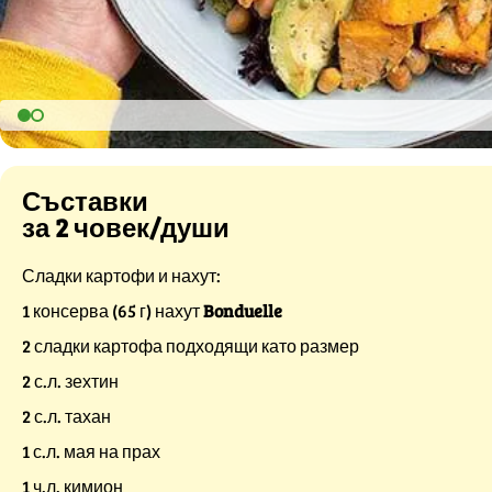
Съставки
за 2 човек/души
Сладки картофи и нахут:
1 консерва (65 г) нахут
Bonduelle
2 сладки картофа подходящи като размер
2 с.л. зехтин
2 с.л. тахан
1 с.л. мая на прах
1 ч.л. кимион