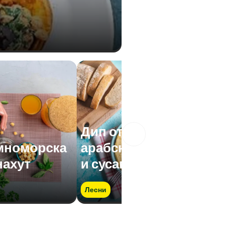
Дип от хумус -
мноморска
арабски сос от нахут
нахут
и сусамена паста
Лесни