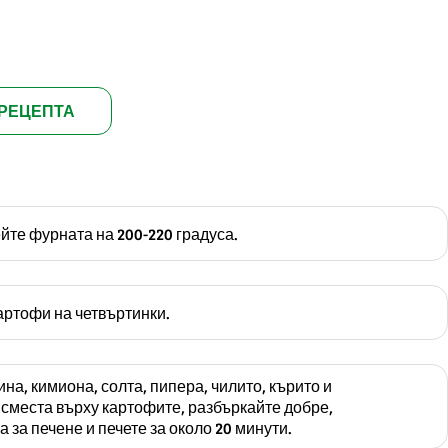
РЕЦЕПТА
те фурната на 200-220 градуса.
артофи на четвъртинки.
на, кимиона, солта, пипера, чилито, кърито и
 сместа върху картофите, разбъркайте добре,
а за печене и печете за около 20 минути.