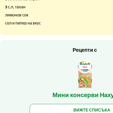
3 с.л. тахан
лимонов сок
сол и пипер на вкус
Рецепти с
Мини консерви Нах
ВИЖТЕ СПИСЪКА