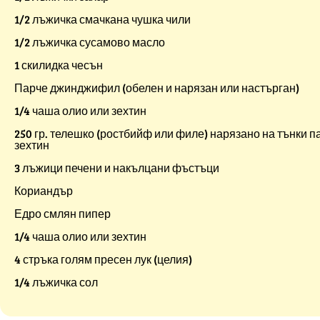
1/2 лъжичка смачкана чушка чили
1/2 лъжичка сусамово масло
1 скилидка чесън
Парче джинджифил (обелен и нарязан или настърган)
1/4 чаша олио или зехтин
250 гр. телешко (ростбийф или филе) нарязано на тънки п
зехтин
3 лъжици печени и накълцани фъстъци
Кориандър
Едро смлян пипер
1/4 чаша олио или зехтин
4 стръка голям пресен лук (целия)
1/4 лъжичка сол