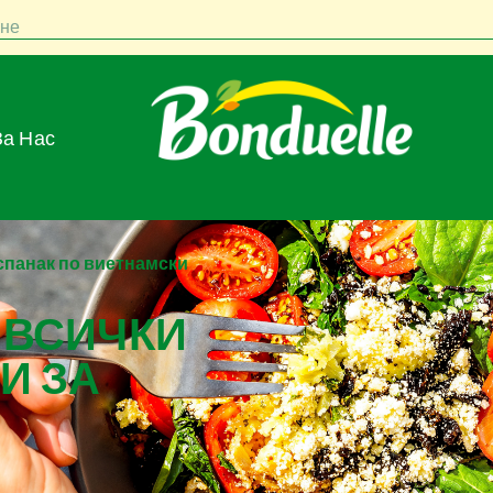
не
За Нас
 спанак по виетнамски
 ВСИЧКИ
И ЗА