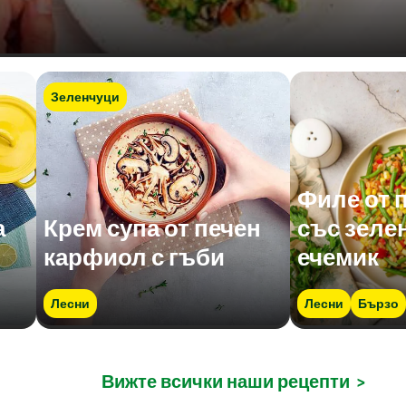
Зеленчуци
Филе от 
а
Крем супа от печен
със зеле
карфиол с гъби
ечемик
Лесни
Лесни
Бързо
Вижте всички наши рецепти
>