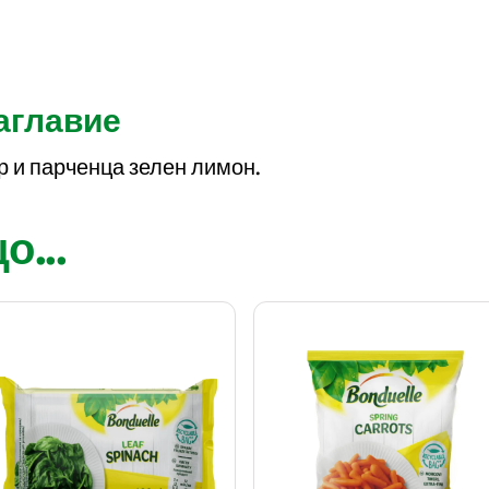
заглавие
 и парченца зелен лимон.
...