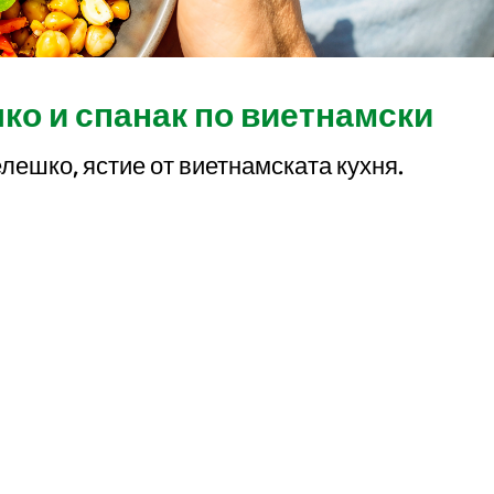
ко и спанак по виетнамски
елешко, ястие от виетнамската кухня.