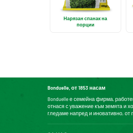
Нарязан спанак на
порции
Bonduelle, от 1853 насам
Bonduelle е семейна фирма, работ
отнася с уважение към земята и х
гледаме напред и иновативно, от 