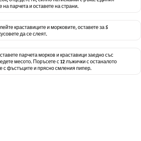
 на парчета и оставете на страни.
лейте краставиците и морковите, оставете за 5
кусовете да се слеят.
ставете парчета морков и краставици заедно със
редете месото. Поръсете с 12 лъжички с останалото
е с фъстъците и прясно смления пипер.