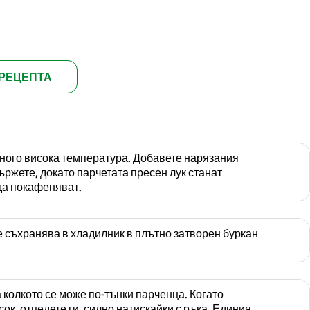
РЕЦЕПТА
много висока температура. Добавете нарязания
Пържете, докато парчетата пресен лук станат
да покафеняват.
 съхранява в хладилник в плътно затворен буркан
колкото се може по-тънки парченца. Когато
ок, отцедете ги, силно натискайки с ръка. Единия