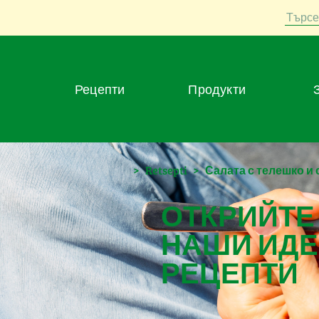
Търсе
Рецепти
Продукти
>
Retsepti
>
Салата с телешко и
ОТКРИЙТЕ
НАШИ ИДЕ
РЕЦЕПТИ