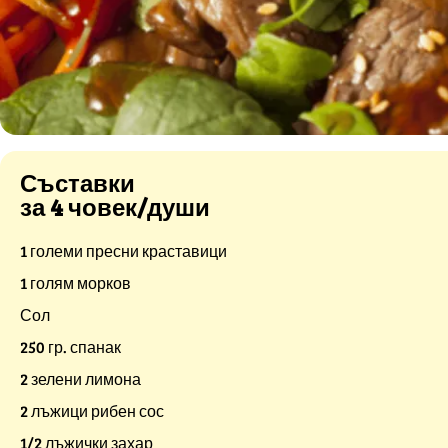
Съставки
за 4 човек/души
1 големи пресни краставици
1 голям морков
Сол
250 гр. спанак
2 зелени лимона
2 лъжици рибен сос
1/2 лъжички захар