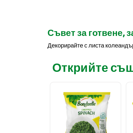
Съвет за готвене, 
Декорирайте с листа колеандър
Открийте също