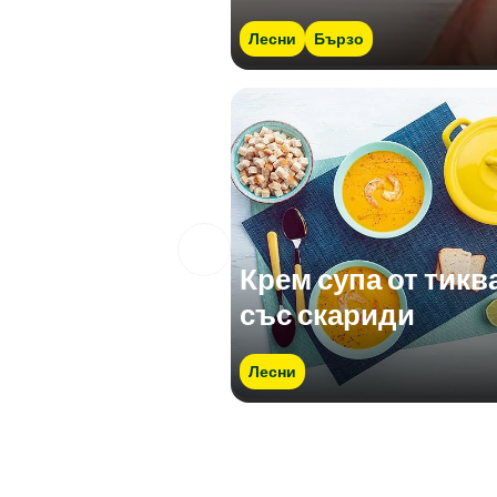
Лесни
Бързо
Крем супа от тикв
със скариди
Лесни