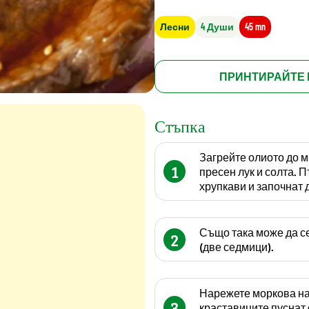
Лесни
4 Души
45 mn
ПРИНТИРАЙТЕ 
Стъпка
Загрейте олиото до 
1
пресен лук и солта. 
хрупкави и започнат 
Също така може да се
2
(две седмици).
Нарежете моркова на 
3
краставиците пуснат с