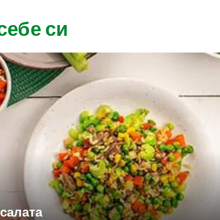
себе си
 салата