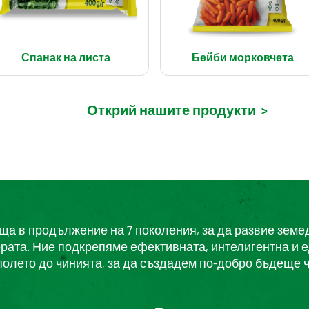
Спанак на листа
Бейби морковчета
Открий нашите продукти
>
еща в продължение на 7 поколения, за да развие земе
ората. Ние подкрепяме ефективната, интелигентна и 
полето до чинията, за да създадем по-добро бъдеще ч