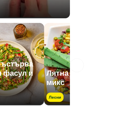
пъстърва
н фасул и
Лятна салата с Рио
микс
Лесни