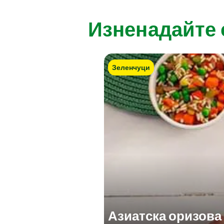
Изненадайте 
Зеленчуци
Азиатска оризова