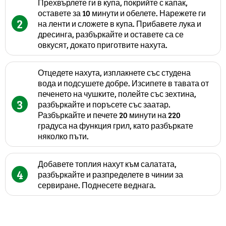
Прехвърлете ги в купа, покрийте с капак,
оставете за 10 минути и обелете. Нарежете ги
2
на ленти и сложете в купа. Прибавете лука и
дресинга, разбъркайте и оставете са се
овкусят, докато приготвите нахута.
Отцедете нахута, изплакнете със студена
вода и подсушете добре. Изсипете в тавата от
печенето на чушките, полейте със зехтина,
3
разбъркайте и поръсете със заатар.
Разбъркайте и печете 20 минути на 220
градуса на функция грил, като разбъркате
няколко пъти.
Добавете топлия нахут към салатата,
4
разбъркайте и разпределете в чинии за
сервиране. Поднесете веднага.