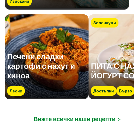
Изискани
Зеленчуци
Печени сладки
картофи с нахут и
ПИТА С НА
киноа
ЙОГУРТ С
Лесни
Достъпни
Бързо
Вижте всички наши рецепти
>