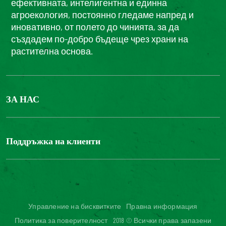
ефективната, интелигентна и единна
агроекология, постоянно гледаме напред и
иновативно, от полето до чинията, за да
създадем по-добро бъдеще чрез храни на
растителна основа.
ЗА НАС
БОНДЮЕЛ ГРУП
ФОНДАЦИЯ LOUIS BONDUELLE
Поддръжка на клиенти
Свържете се с нас
Часті запитання користувачів
Достъпност на уебсайта: не е съвместим
Управление на бисквитките
Правна информация
Политика за поверителност
2018 © Всички права запазени