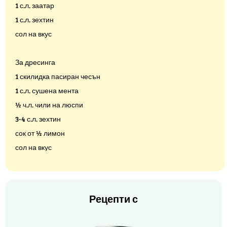
1 с.л. заатар
1 с.л. зехтин
сол на вкус
За дресинга
1 скилидка пасиран чесън
1 с.л. сушена мента
½ ч.л. чили на люспи
3-4 с.л. зехтин
сок от ½ лимон
сол на вкус
Рецепти с