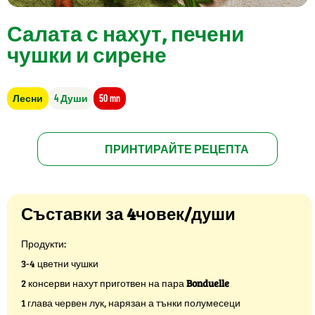
Салата с нахут, печени
чушки и сирене
Лесни
4 Души
50 mn
ПРИНТИРАЙТЕ РЕЦЕПТА
Съставки за 4човек/души
Продукти:
3-4 цветни чушки
2 консерви нахут приготвен на пара
Bonduelle
1 глава червен лук, нарязан а тънки полумесеци