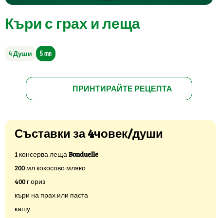
Къри с грах и леща
4 Души
5 mn
ПРИНТИРАЙТЕ РЕЦЕПТА
Съставки за 4човек/души
1 консерва леща
Bonduelle
200 мл кокосово мляко
400 г ориз
къри на прах или паста
кашу