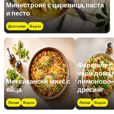
Минестроне с царевица, паста
и песто
Достъпни
Бързо
Фарфале с 
чери домат
Мексикански микс с
лимоново-
яйца
дресинг
Лесни
Бързо
Лесни
Бързо