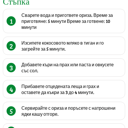
Стъпка
Сварете вода и пригответе ориза. Време за
1
приготвяне: 5 минути Време за готвене: 10
минути
Изсипете кокосовото мляко в тиган и го
2
загрейте за 5 минути.
Добавете къри на прах или паста и овкусете
3
със сол.
Прибавете отцедената леща и грах и
4
оставете да къкри за 3 до 4 минути.
Сервирайте с ориза и поръсете с натрошени
5
ядки кашу отгоре.