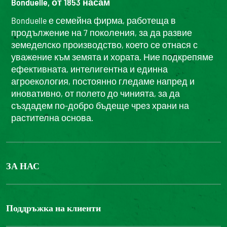
Bonduelle, от 1853 насам
Bonduelle е семейна фирма, работеща в
продължение на 7 поколения, за да развие
земеделско производство, което се отнася с
уважение към земята и хората. Ние подкрепяме
ефективната, интелигентна и единна
агроекология, постоянно гледаме напред и
иновативно, от полето до чинията, за да
създадем по-добро бъдеще чрез храни на
растителна основа.
ЗА НАС
БОНДЮЕЛ ГРУП
ФОНДАЦИЯ LOUIS BONDUELLE
Поддръжка на клиенти
Свържете се с нас