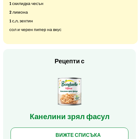
1 скилидка чесън
2 лимона
1 с.л. зехтин
сол и черен пипер на вкус
Рецепти с
Канелини зрял фасул
ВИЖТЕ СПИСЪКА