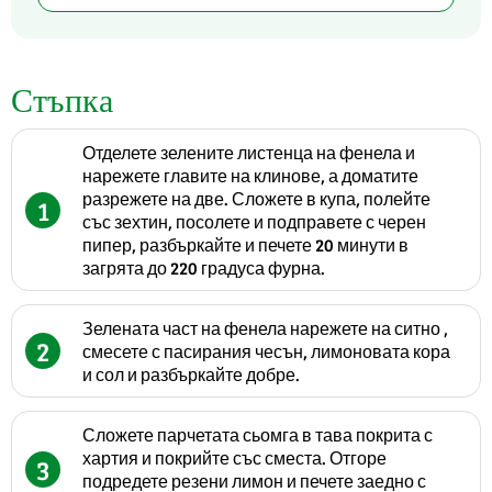
Стъпка
Отделете зелените листенца на фенела и
нарежете главите на клинове, а доматите
разрежете на две. Сложете в купа, полейте
1
със зехтин, посолете и подправете с черен
пипер, разбъркайте и печете 20 минути в
загрята до 220 градуса фурна.
Зелената част на фенела нарежете на ситно ,
2
смесете с пасирания чесън, лимоновата кора
и сол и разбъркайте добре.
Сложете парчетата сьомга в тава покрита с
хартия и покрийте със сместа. Отгоре
3
подредете резени лимон и печете заедно с