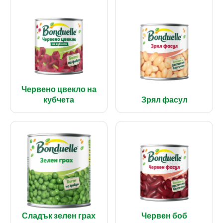
Червено цвекло на
кубчета
Зрял фасул
Сладък зелен грах
Червен боб