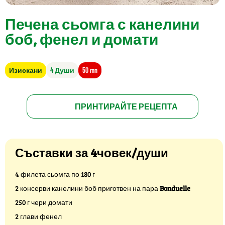
Печена сьомга с канелини
боб, фенел и домати
Изискани
4 Души
50 mn
ПРИНТИРАЙТЕ РЕЦЕПТА
Съставки за 4човек/души
4 филета сьомга по 180 г
2 консерви канелини боб приготвен на пара
Bonduelle
250 г чери домати
2 глави фенел