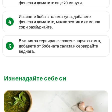
фенела и доматите още 20 минути.
Изсипете боба в голяма купа, добавете
4
фенела и доматите, малко зехтин и лимонов
сок и разбъркайте.
В чиния за сервиране сложете парче сьомга,
5
добавете от бобената салата и сервирайте
веднага.
Изненадайте себе си