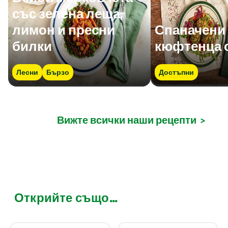
със зелена леща,
лимон и пресни
Спаначени
билки
кюфтенца 
Лесни
Бързо
Достъпни
Вижте всички наши рецепти
>
Открийте също...