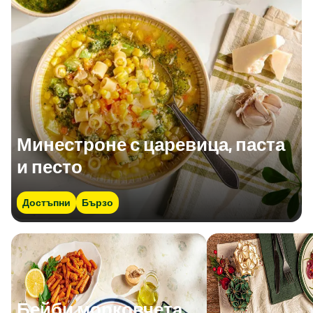
Минестроне с царевица, паста
и песто
Достъпни
Бързо
Бейби морковчета