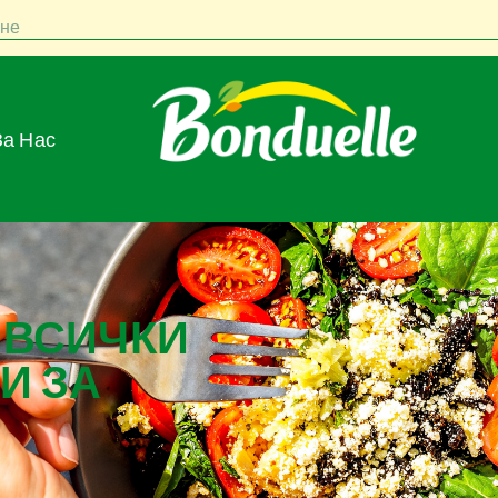
не
За Нас
 ВСИЧКИ
И ЗА