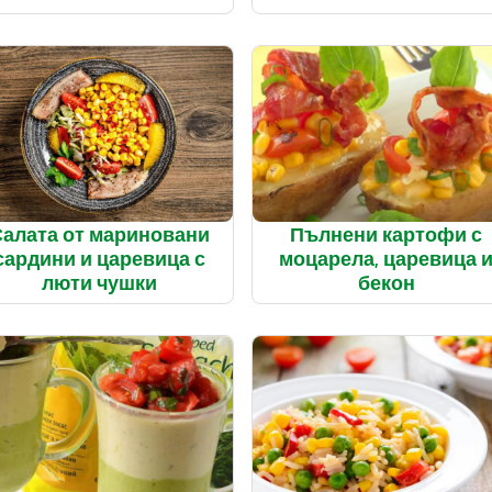
алата от мариновани
Пълнени картофи с
сардини и царевица с
моцарела, царевица 
люти чушки
бекон