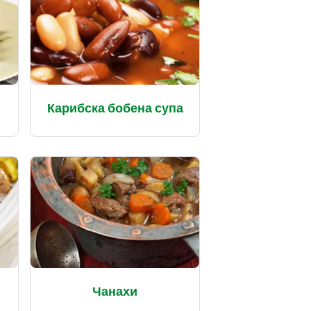
Карибска бобена супа
Чанахи