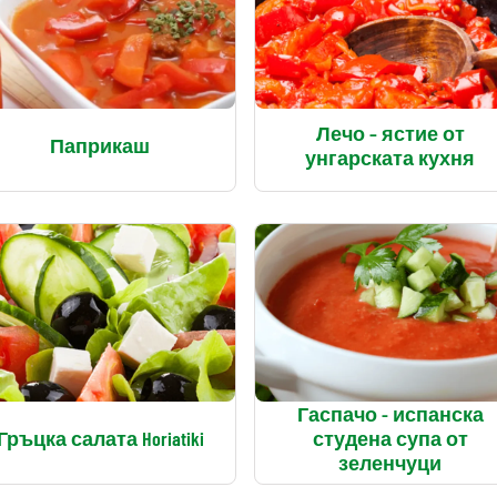
Лечо – ястие от
Паприкаш
унгарската кухня
Гаспачо - испанска
Гръцка салата Horiatiki
студена супа от
зеленчуци