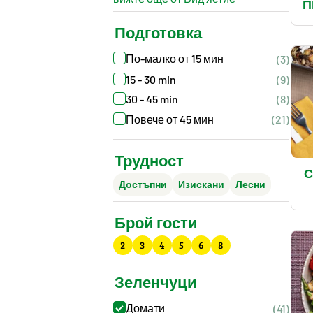
П
Подготовка
По-малко от 15 мин
(3)
15 - 30 min
(9)
30 - 45 min
(8)
Повече от 45 мин
(21)
Трудност
С
Достъпни
Изискани
Лесни
Брой гости
2
3
4
5
6
8
Зеленчуци
Домати
(41)