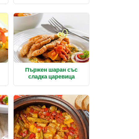
Пържен шаран със
и
сладка царевица