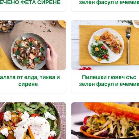
ЕЧЕНО ФЕТА СИРЕНЕ
зелен фасул и ечеми
алата от елда, тиква и
Пилешки гювеч със
сирене
зелен фасул и ечеми