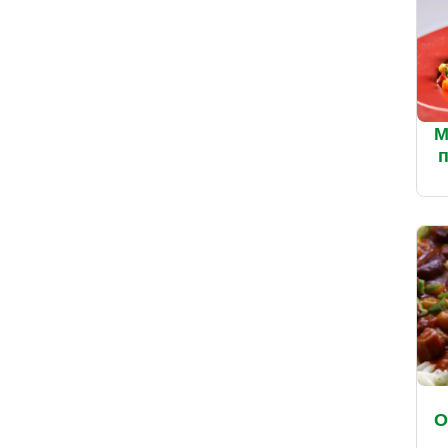
М
п
О