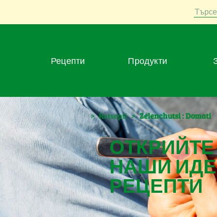
Търсе
Рецепти
Продукти
>
Retsepti
>
Zelenchutsi : Domati
ОТКРИЙТЕ
НАШИ ИДЕ
РЕЦЕПТИ