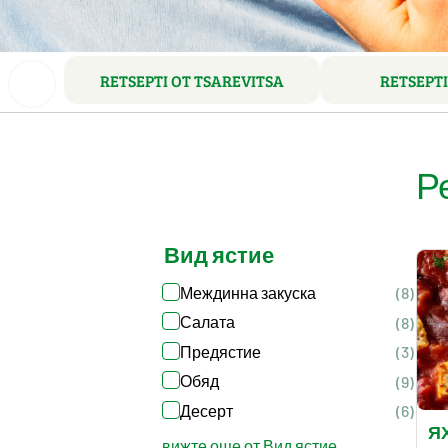
RETSEPTI OT TSAREVITSA
RETSEPTI
Р
Вид ястие
Междинна закуска
(8)
Салата
(8)
Предястие
(3)
Обяд
(9)
Десерт
(6)
Я
вижте още от Вид ястие