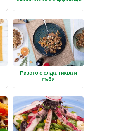
к
Ризото с елда, тиква и
к
гъби