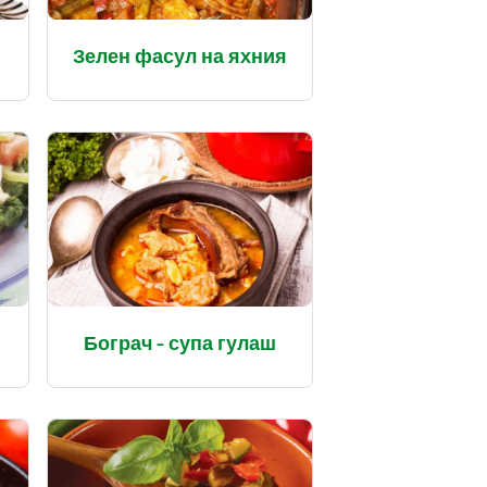
Зелен фасул на яхния
Бограч – супа гулаш