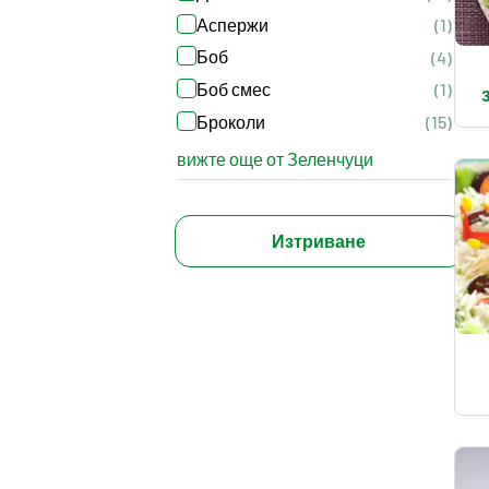
Аспержи
(1)
Боб
(4)
Боб смес
(1)
Броколи
(15)
вижте още от Зеленчуци
Изтриване