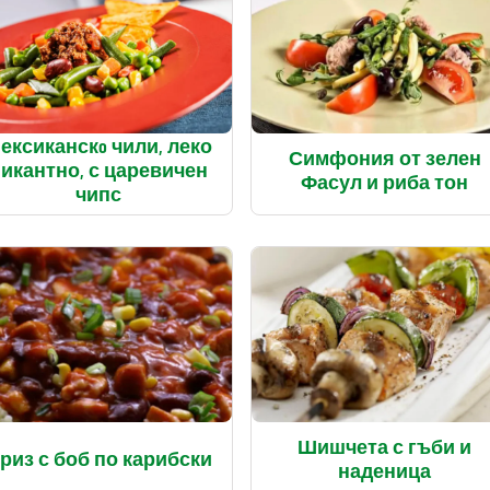
ексиканскo чили, леко
Симфония от зелен
икантно, с царевичен
Фасул и риба тон
чипс
Шишчета с гъби и
риз с боб по карибски
наденица