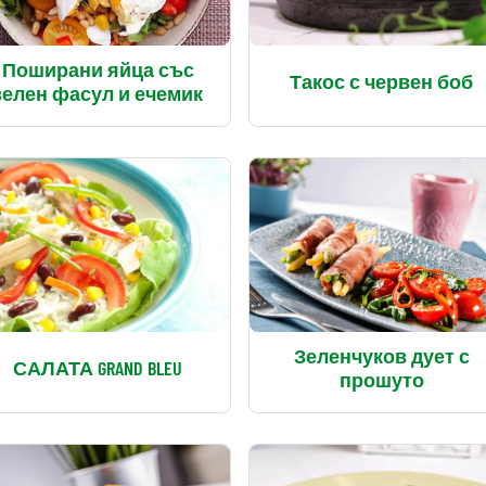
Поширани яйца със
Такос с червен боб
зелен фасул и ечемик
Зеленчуков дует с
САЛАТА GRAND BLEU
прошуто