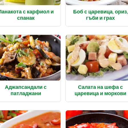
Панакота с карфиол и
Боб с царевица, ориз,
спанак
гъби и грах
Аджапсандали с
Салата на шефа с
патладжани
царевица и моркови