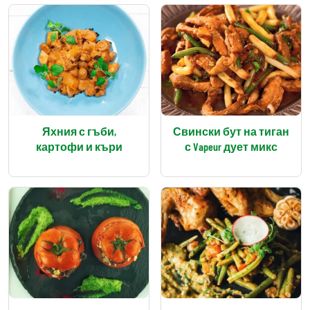
Яхния с гъби,
Свински бут на тиган
картофи и къри
с Vapeur дует микс