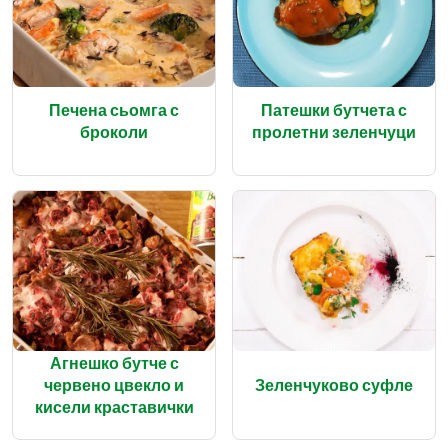
Печена сьомга с
Патешки бутчета с
броколи
пролетни зеленчуци
Агнешко бутче с
червено цвекло и
Зеленчуково суфле
кисели краставички