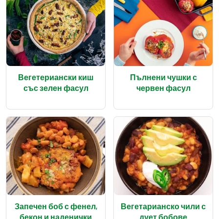
Вегетериански киш
Пълнени чушки с
със зелен фасул
червен фасул
Запечен боб с фенел,
Вегетарианско чили с
бекон и наденички
дует бобове