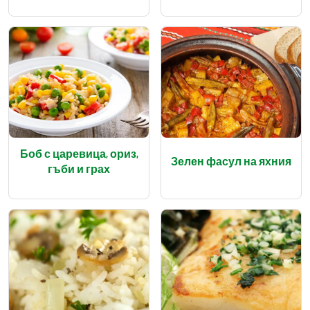
Боб с царевица, ориз,
Зелен фасул на яхния
гъби и грах