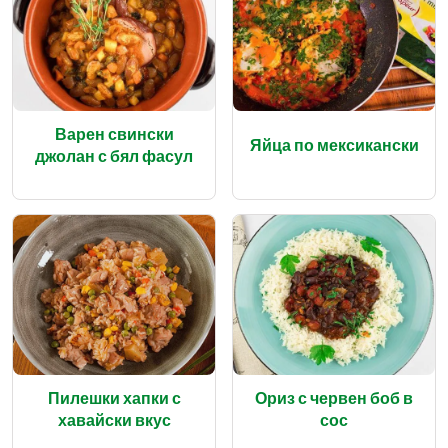
Варен свински
Яйца по мексикански
джолан с бял фасул
Пилешки хапки с
Ориз с червен боб в
хавайски вкус
сос