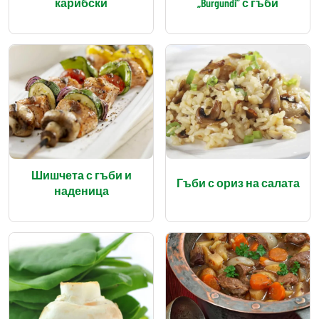
карибски
„Burgundi” с гъби
Шишчета с гъби и
Гъби с ориз на салата
наденица