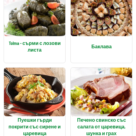
Tolma - сърми с лозови
Баклава
листа
Пуешки гърди
Печено свинско със
покрити със сирене и
салата от царевица,
царевица
шунка и грах