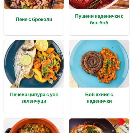
Пушени наденички с
Пене с броколи
бял боб
Печена ципура с уок
Боб яхния с
зеленчуци
наденички