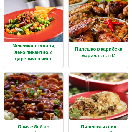
Мексиканскo чили,
Пилешко в карибска
леко пикантно, с
марината „Jerk“
царевичен чипс
Ориз с боб по
Пилешка яхния