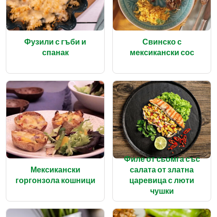
Фузили с гъби и
Свинско с
спанак
мексикански сос
Филе от сьомга със
Мексикански
салата от златна
горгонзола кошници
царевица с люти
чушки