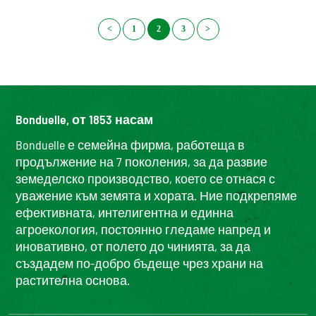
<
1
2
3
>
Bonduelle, от 1853 насам
Bonduelle е семейна фирма, работеща в
продължение на 7 поколения, за да развие
земеделско производство, което се отнася с
уважение към земята и хората. Ние подкрепяме
ефективната, интелигентна и единна
агроекология, постоянно гледаме напред и
иновативно, от полето до чинията, за да
създадем по-добро бъдеще чрез храни на
растителна основа.