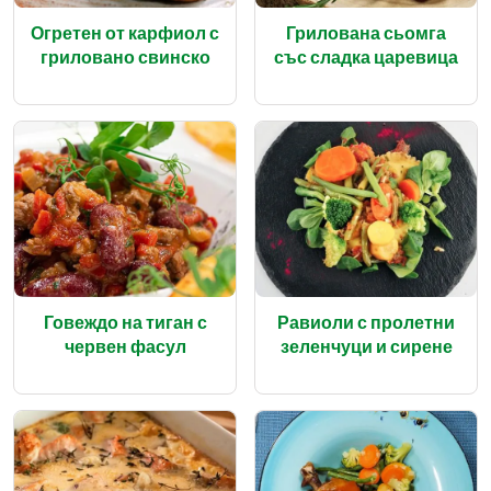
Огретен от карфиол с
Грилована сьомга
гриловано свинско
със сладка царевица
Говеждо на тиган с
Равиоли с пролетни
червен фасул
зеленчуци и сирене