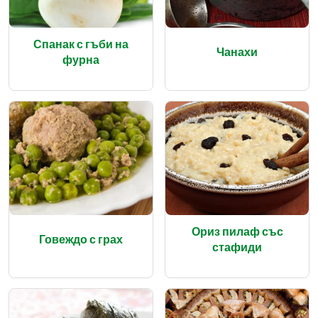
Спанак с гъби на
Чанахи
фурна
Ориз пилаф със
Говеждо с грах
стафиди