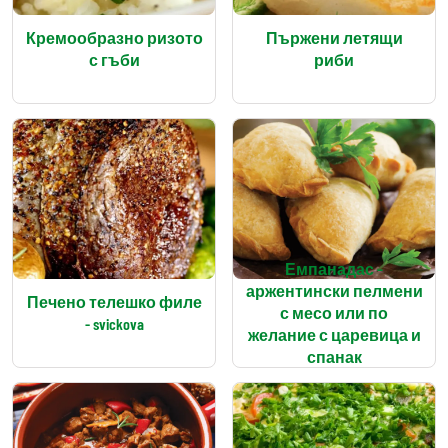
Кремообразно ризото
Пържени летящи
с гъби
риби
Емпанадас –
аржентински пелмени
Печено телешко филе
с месо или по
- svickova
желание с царевица и
спанак