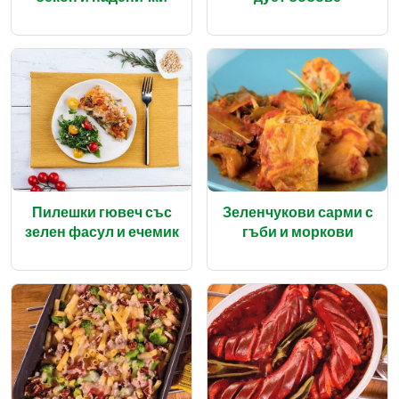
Пилешки гювеч със
Зеленчукови сарми с
зелен фасул и ечемик
гъби и моркови