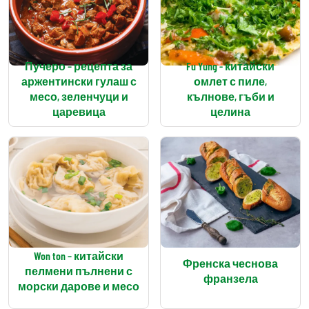
Пучеро – рецепта за
Fu Yung - китайски
аржентински гулаш с
омлет с пиле,
месо, зеленчуци и
кълнове, гъби и
царевица
целина
Won ton – китайски
Френска чеснова
пелмени пълнени с
франзела
морски дарове и месо