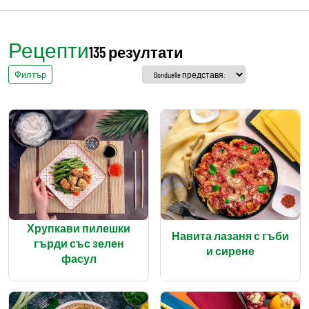
Рецепти
135 резултати
Филтър
Хрупкави пилешки
Навита лазаня с гъби
гърди със зелен
и сирене
фасул